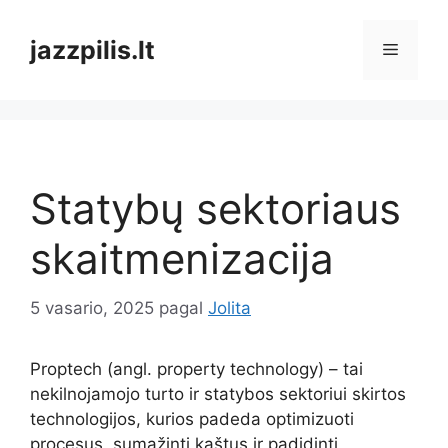
Pereiti
prie
jazzpilis.lt
Meniu
turinio
Statybų sektoriaus
skaitmenizacija
5 vasario, 2025
pagal
Jolita
Proptech (angl. property technology) – tai
nekilnojamojo turto ir statybos sektoriui skirtos
technologijos, kurios padeda optimizuoti
procesus, sumažinti kaštus ir padidinti