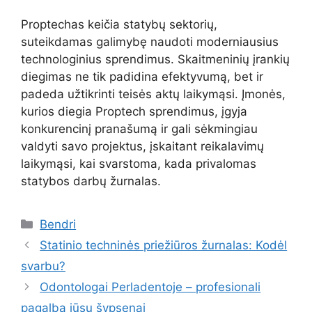
Proptechas keičia statybų sektorių,
suteikdamas galimybę naudoti moderniausius
technologinius sprendimus. Skaitmeninių įrankių
diegimas ne tik padidina efektyvumą, bet ir
padeda užtikrinti teisės aktų laikymąsi. Įmonės,
kurios diegia Proptech sprendimus, įgyja
konkurencinį pranašumą ir gali sėkmingiau
valdyti savo projektus, įskaitant reikalavimų
laikymąsi, kai svarstoma, kada privalomas
statybos darbų žurnalas.
Kategorijos
Bendri
Statinio techninės priežiūros žurnalas: Kodėl
svarbu?
Odontologai Perladentoje – profesionali
pagalba jūsų šypsenai